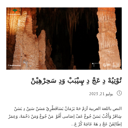
تُوْتِيُهْ دِ عَجْ دِ ڛِيْبَبْ وَدِ سَحِرْهِيْنْ
Post
يوليو 21, 2023
published:
النص باللغة العربية آرَمْ حَهْ بَزَمَانْ بَسَاقَطْرِيْ مَسَنْ سَنِنْ دِ بَسَنْ
ڛَاقَرْ وَأَكُبْ بَسَنْ جُوعْ عَفْ إصَامى أَفُوْ مَنْ جُوعْ وَمَنْ دَحْمَهْ، وَعِمَرْ
إطَالِقَنْ عَجْ دِ هَهْ عَاچَهْ كُرْ عَ…