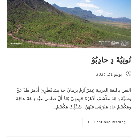
تُوتِيُهْ دِ حادِبُوْ
Post
يوليو 21, 2023
published:
النص باللغة العربية عِمَرْ آرَمْ بَزَمانْ حَهْ بَسَاقَطْرِيْ أَدْهَرْ طَدْ عَجْ
وَشَيْهْ دِ هَهْ مَكْشَمْ، أَدْهَرُهْ حَڛِهِيْ بَعَدْ أَڸْ صامى عَيْهْ دِ هَهْ عَاچَهْ
ومَكْشَمْ عاد مَبْرَهَى قِيْهَنْ، شَقْڸَتْ مَكْشَمْ…
تُوتِيُهْ
Continue Reading
دِ
حادِبُوْ