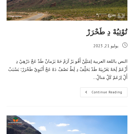
تُوْتِيُهْ دِ طَحْرَرْ
Post
يوليو 21, 2023
published:
النص باللغة العربية إمَتَڸَنْ أَفُو بَرْ آرَمْ حَهْ بَزَمانْ طَدْ عَجْ دَرْهِيْ دِ
أَزْعَمْ ڸَحَهْ بَغَرْبِيَهْ طَدْ بَحَڸْفْ دِ ڸَطْ نَصْفْ. دَهْ عَجْ أَنْبَوِيْ طَحْرَرْ؛ بَسْبَبْ
أَڸْ إزَعَمْ كَڸْ مَناڸْ…
تُوْتِيُهْ
Continue Reading
دِ
طَحْرَرْ