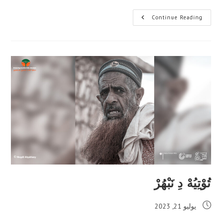
تُوْتِيُهْ
Continue Reading
دِ
عَجْ
دِ
ڛِيْبَبْ
وَدِ
سَحِرْهِيْنْ
تُوْتِيُهْ دِ نَبْهُرْ
Post
يوليو 21, 2023
published: