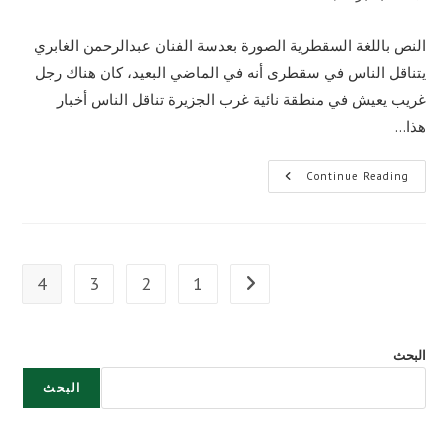
published:
النص باللغة السقطرية الصورة بعدسة الفنان عبدالرحمن الغابري
يتناقل الناس في سقطرى أنه في الماضي البعيد، كان هناك رجل
غريب يعيش في منطقة نائية غرب الجزيرة تناقل الناس أخبار
هذا…
حكاية
Continue Reading
طحرر
4
3
2
1
Go to the previous page
البحث
البحث