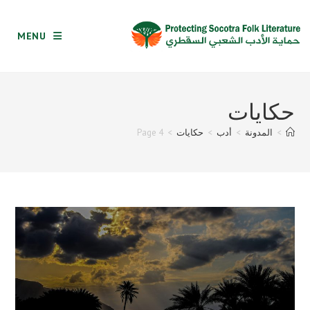
Ski
t
MENU
conten
حكايات
>
المدونة
>
أدب
>
حكايات
>
Page 4