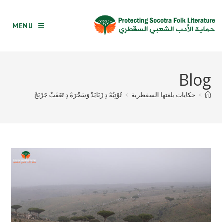
Ski
t
MENU
conten
Blog
>
حكايات بلغتها السقطرية
>
تُوْتِيُهْ دِ زَبَايَدْ وَسَحْرَهْ دِ تَعَقَبْ جَرْبَجْ