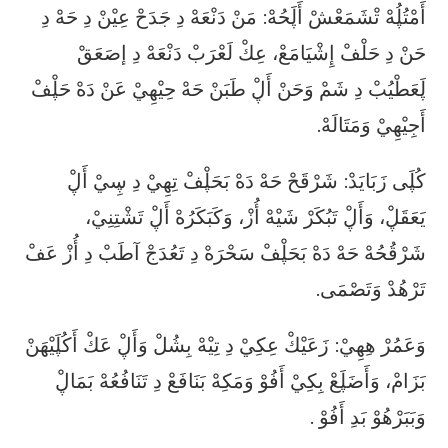
أَمْتُڸُهْ تْشَمَعْشْ أَڸَحُهْ: مَنْ دَنْعَهْ دِ جَدَحْ عِيْنْ دِ حَهْ دِ
حَنْ دِ حَلْفْ إِشْيَامَعْ، عِكْ لَعْرَبْ دَنْعَهْ دِ إصَعَقْ
ڸَعَطْيُبْ دِ شَمْ وَحَنْ أَڸْ طَبَنْ حَهْ حِيْهِيْ عَنْ دَهْ حَڸْفْ
أَجِيْهِيْ وَمَتَالَهْ.
كُڸَى زَبَايَدْ: شَرْقَحْ حَهْ دَهْ بَحَڸْفْ تِهِيْ دِ ڛِيْ أَڸْ
يَعَقَڸْ، وَأَڸْ تَبُكَرْ شَيْهْ أُزْ، وَكَبَكَرُهْ أَڸْ تَشْتِنِيْ،
شَرْقُحُهْ حَهْ دَهْ بَحَڸْفْ سَحْرَهْ دِ تَعُدَجْ آطَبْ دِ أُزْ عَفْ
تَرْهُدْ وَتَصْمَى.
وَعَمُرْ هِهِيْ: زَعَيْكْ عِكِيْ دِ تِيْهْ بِشُلْ وَأَڸْ عَكْ أَكُڸَيْهَنْ
بَزَامْ، وَأَضَڸَعْ بِكِيْ أَفُوْ وَمَكِهْ بَنَافَعْ دِ تَنَافُعُهْ بَمَاڸْ
وَبَبَرْهُوْ بَدِ أَفُوْ .