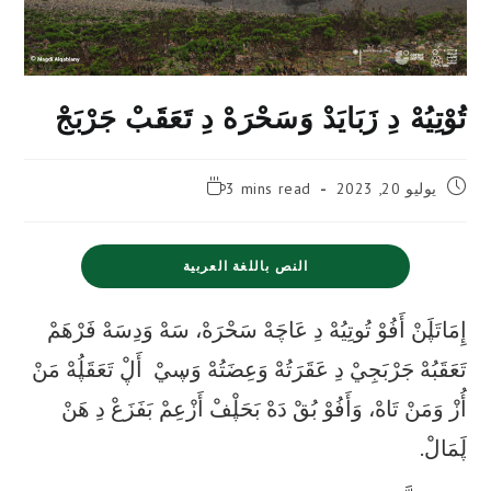
تُوْتِيُهْ دِ زَبَايَدْ وَسَحْرَهْ دِ تَعَقَبْ جَرْبَجْ
Reading
Post
يوليو 20, 2023
3 mins read
time:
published:
النص باللغة العربية
إِمَاتَڸَنْ أَفُوْ تُوتِيُهْ دِ عَاچَهْ سَحْرَهْ، سَهْ وَدِسَهْ فَرْهَمْ
تَعَقَبُهْ جَرْبَجِيْ دِ عَقَرَتُهْ وَعِضَتُهْ وَڛيْ أَڸْ تَعَقَڸُهْ مَنْ
أُزْ وَمَنْ تَاهْ، وَأَفُوْ بُقْ دَهْ بَحَڸْفْ أَزْعِمْ بَفَزَعْ دِ هَنْ
ڸَمَالْ.