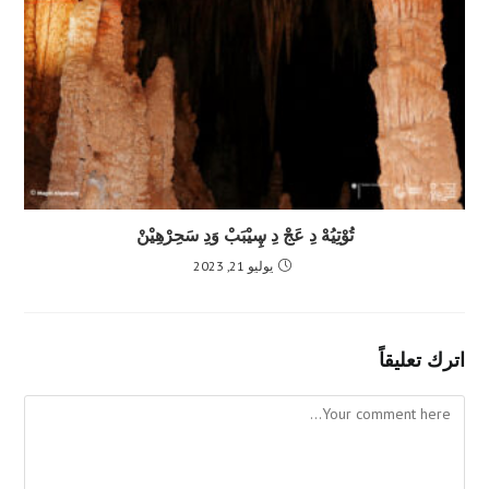
تُوْتِيُهْ دِ عَجْ دِ ڛِيْبَبْ وَدِ سَحِرْهِيْنْ
يوليو 21, 2023
اترك تعليقاً
Comment