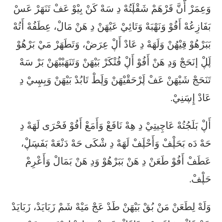
وَعِمَرْ أَّنَّ فَرْهَمْ شَقْڸَتُهْ دِ سَهْ كَنْ بِيْوْ عَفْ تَنَهَرْ عَسْ
بَفَازِعُهْ أَفُوْ وَنَهْبَهْ وَتَائِيْ عَيْهَنْ دِ هَنْ مَالْ، عِطَفُهْ أَتُهْ
بَبَرْهُوْ قِيْهُنْ وَلَهَهْ دِ عَادْ أَڸْ عِرَضْ، وَتَطَهَرْ مَيْ بَرْهُوْ
ڸَڸْ إنَحَجْ وَدِ هَنْ أَفُوْ أَڸْ فُتْكَرْ بَيْهَنْ وَتَنَهَبْيْهَنْ بَرْ سَهْ
تَنَحَجْ شَيْهَنْ عَفْ ڸَرْحَقْيْهَنْ وَڸَطْ تَابُدْ بَيْهَنْ وَبِڛِيْ دِ
عَادْ إِڛَنِيْ.
أَڸْ بَلَجُتُهْ عَاچِيتِيْ دِ هِهْ نَافَعْ وَأَمَعْ أَفُوْ فَحْرَى لَهَهْ دِ
حَهْ دَه بَحَڸْفْ وَأَحْڸَفْ لَهَهْ دِ شْكَى حَهْ دَنْعَهْ بَفَڛَڸْ،
عَطَفْ أَفُوْ طَعَنْ دِ هَنْ بَبَرْهُوْ وَدِ هَنْ بَمَالْ وَأَعْرِمْ
حَڸْفْ.
وَلَهْ لِطَعَنْ مَنْ بُقْ بَيْهَنْ طَدْ عَجْ مَيْهْ شَمْ زَبَايَدْ، زَبَايَدْ