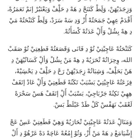
وَزِجَدَيْهَنْ، وَڸَطْ كَتَنَحْ دِ هَهْ دِ حَڸْفْ وَيَعْتَبُرْ إنَمْ تَعَمَرُهْ،
أَقْدَمْ عِهِيْ جَمَحَتُهْ أُزْ وَدِ سَهْ سَرَدْ، وَڸَطْ كَتَنْحَتُهْ مَيْ
دِ هِهْ بِشُلْ وَأَڸْ عَدَتُهْ كْسَأَتُهْ.
كَتَنْحَتُهْ عَاچِيْتِيْ تُوْ دِ فَانَى وَقَصَعَتُهْ فَطِعِتِيْ تُوْ صَقَبْ
الله، وِحِرَاتُهْ تْحَرَيُهْ دِ هِهْ مَنْ بِشُلْ وَأڸْ كَسَاتُيْهَنْ دِ
هَنْ بَحَڸْفْ، وَشِبَاتُهْ زِجَدَيْهَنْ رَحْ دِ حَڸْفْ دِ يَحْڛَيْهْ،
فِزَعَتُهْ عَاچِيْتِيْ بَسْبَبْ تَكَنُهْ فَطَعِتِيْ وَأَڸْ عَادْ إتَقَفْ
هِهِيْ تَكِنُهْ جَرْبَاجِيْ، بَسْبَبْ أَڸْ إتَقَفْ هَسْ سَحْرَهْ
لَعْقَبْ نَهَفْسْ كَلْ طَدْ عَبْلَطْ بَسْ.
وَمَنَاڸْ عَدَتُهْ عَاچِيْتِيْ تْحَارَيُهْ وَهِيْ فَطَعِتِيْ عَڛْ عَجْ
إِشْيَامَعْ دِ هَهْ مَنْ أُزْ، وَتُوْ إِمُعُهْ عَاچَهْ دَهْ عَرْهُوْ دِ أَلْ