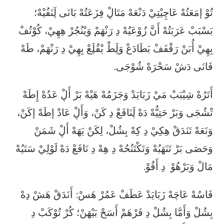
تُوْ إمَعَتُهْ عَاچِيْتِيْ دَنْعَهْ مَتَاڸْ فِزَعَتُهْ بَانَى ڸَنَفُيْهْ؛
بَسْبَبْ عَرَبَتُهْ أَنَّ زُوْعَيُهْ دِ رَنْهَمْ وَيْنُجُرْ هِهِيْ، كُوْتُفْ
بِهِيْ أُبَنْ رَقْفَفْ بَطَادَعْ وَڸَطْ يْقُڸَعْ بِهِيْ دِ رَنْهَمْ، طَهْ
فَانَى دَشْ سَحْرَهْ شُوْجَى.
أَتَرُهْ شِيْبَبْ مَيْ زَبَايَدْ وَجَزَمُهْ هَيْهْ بَرْ أَڸْ عَدُهْ إِطَهْ
تْشُجَى وَبَرْ حَتِيُّهْ دَهْ ڸَنَافَعْ دِ كَنْ، وَأَڸْ عَادْ إطَهْ إكَنْ،
وَنَعَهْ تَنَدَقْ هِكِيْ دِ كِهْ بِشُلْ، لِكَنْ يَهَهْ أَڸْ شَمَنْ
وَحَصَى بَرْ تَنَهَبُهْ وَتَكْتَنُحُهْ دِ هِهْ دِ نَافَعْ دَهْ لَوْلِيْ سَتَيُهْ
مَالْ وَبَرْهُوْ دِ أَفُوْ.
فَاسُهْ عَاچَهْ زَبَايَدْ عَطَفْ عَمُرْ هَسْ: أَنَدَقْ هَشْ دِهْ
بِشُلْ وَأَمَّا بِشُلْ دِ فَرْهَمْ أَسَحْ بَيْهَنْ؛ كُرْ تُوْكَبْ دِ