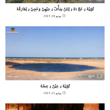
تُوْتِيُهْ دِ عَجْ دَهْ دِ إبَتَنْ ڛَأْفْ دِ حِيْهِيْ وَعَجِيْ دِ إهَارَقُهْ
يونيو 18, 2023
تُوْتِيُهْ دِ عِيْنْ دِ عِضُهْ
يوليو 21, 2023