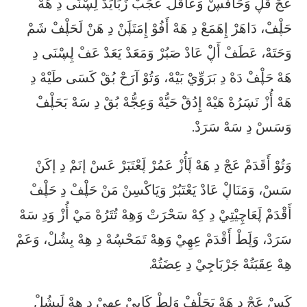
عَجْ قَڸْ وَحَافَڛْ وَعَاقَلْ. عَجَبْ زَبَايَدْ لِڛْنَى دِ هَهْ
حَڸْفْ، دَاهَرْ إِهَمَعْ دِ هَهْ أَفُوْ إِمَتَڸَنْ دِ هَنْ لَحَڸْفْ شَمْ
وَحَتَهْ، عَطَفْ أَڸْ عَادْ صَبُرْ وَمَعَدْ يَعَدْ عَفْ ڸِڛْنَى دِ
هَهْ حَڸْفْ دَهْ دِ بَرَوِّيْ بَيْهْ، وَتُوْ آرَحْ بُقْ كَسَى طَيْهْ دِ
هَهْ أُزْ نَڛَرُهْ هَيْهْ إِدُقْ حَيُّهْ وَعِجُّهْ بُقْ دِ سَهْ بَحَڸْفْ
وَسَسْ دِ سَهْ سَرَدْ.
وَتُوْ أَقَدَمْ عَجْ دِ هَهْ ڸَأُزْ عَمُرْ ڸَعْتَبَرْ عَسْ إنَمْ دِ إكَنْ
سَسْ، وَمَنَاڸْ عَادْ يَعْتَبُرْ وَيَاكْسِنْ مَنْ حَڸْفْ دِ حَڸْفْ
أَقْدَمْ ڸَعَاچِيْتِيْ دِ كِهْ سَحْرَتْ وَهِهْ تُتَرُهْ مَيْ أُزْ وَدِ سَهْ
سَرَدْ، وَڸَطْ أَقْدَمْ عِهِيْ وَهِهْ تَمَحْڛُهْ دِ هِهْ بِشُلْ، وَعَمْ
هِهْ عِقَبَتُهْ جَرْبَاجِيْ دِ عِضَتُهْ.
كَسْ عَجْ دِ هَهْ بَحَڸْفْ وَلطْ كَابيْ عِهِيْ دِ هِهْ لَبِشُلْ