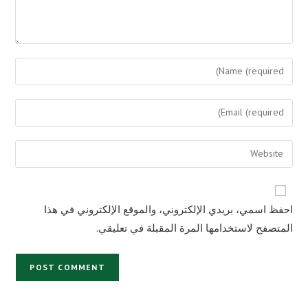
Enter
your
name
Enter
or
your
username
email
Enter
to
address
your
comment
to
website
comment
URL
احفظ اسمي، بريدي الإلكتروني، والموقع الإلكتروني في هذا
(optional)
المتصفح لاستخدامها المرة المقبلة في تعليقي.