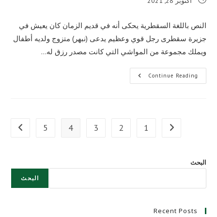
أكتوبر 28, 2021
published:
النص باللغة السقطرية يحكى أنه في قديم الزمان كان يعيش في
جزيرة سقطرى رجل قوي وعظيم يدعى (نبهر) متزوج ولديه أطفال
ويملك مجموعة من المواشي التي كانت مصدر رزق له…
حكاية
Continue Reading
نبهر
5
4
3
2
1
xt page
Go to the previous page
البحث
البحث
Recent Posts