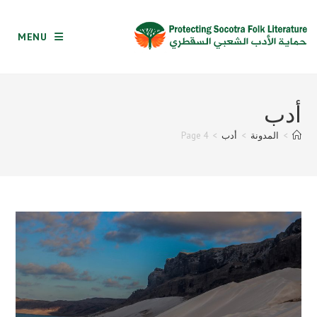
Ski
t
MENU
conten
أدب
>
المدونة
>
أدب
>
Page 4