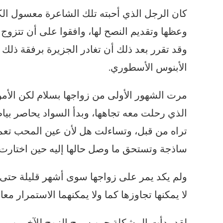
كان الرجل الذي أحبته تلك الشاعرة معسول الكل
وعظها وتقديم النصح لها، وافقوا على أن تتزوج 
وقد تقرر بعد ذلك أن تغادر الجزيرة برفقة ذل
الأبنوس الأسطوري.
مرت الشهور الأولى من زواجها بسلام لكن الأ
الذي رحلت معه تجاهها، وبدأ السواد يحاصر بياض
تراه من قبل، وتساءلت هل لأن عين المحب تعمى
ساذجة وتستحق ما وصل حالها إليه حين اختارت م
ولم يكد يمر على زواجها سوى أشهر قليلة حتى 
لا يمكنها تجاوزها كما ولا يمكنهما الاستمرار معا.
لقد بدأت المشكلة حين سمح الزوج للآخرين من أ