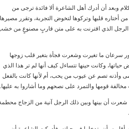
ام وبعد أن أدرك أهل الشاعرة ألا فائدة ترجى من
من أختاره قلبها وتركوها لتخوض التجربة، وتقرر مصيرها،
ك الرجل الذي اقترنت به على متن قاربٍ مصنوعٍ من خشب
مور سرعان ما تغيرت وشعرت فجأة بتغير قلب زوجها
 حياتها، وكانت حينها تتساءل كيف أنها لم تر هذا الذي
 وأذنه تصم عن عيوب من يحب، أم لأنها كانت بالفعل
خالفة قومها والتمرد على نصحهم وما أشاروا به عليها.
شعرت أن بينها وبين ذلك الرجل آنية من الزجاج محطمة
قاربه بأن يتدخلوا في حياته، فأدركت الشاعرة أن