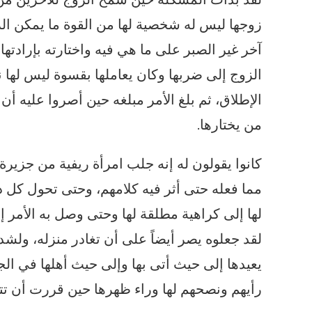
زوجها ليس له شخصية لها من القوة ما يمكن الركو
آخر غير الصبر على ما هي فيه واختارته بإرادت
الزوج إلى ضربها وكان يعاملها بقسوة ليس لها ن
الإطلاق، ثم بلغ الأمر مبلغه حين أصروا عليه أ
من يختارها.
كانوا يقولون له إنه جلب امرأة ريفية من جزيرة 
مما فعله حتى أثر فيه كلامهم، وحتى تحول كل ذ
لها إلى كراهية مطلقة لها وحتى وصل به الأمر إل
لقد جعلوه يصر أيضاً على أن تغادر منزله، ولش
يعيدها إلى حيث أتى بها وإلى حيث أهلها في 
رأيهم ونصحهم لها وراء ظهرها حين قررت أن تت