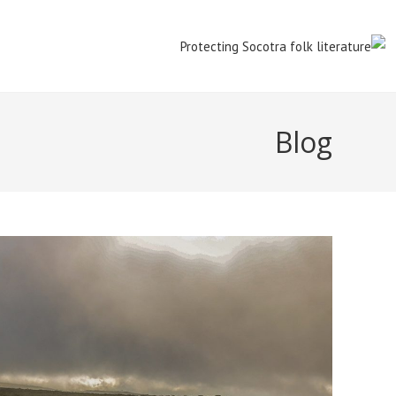
Ski
t
conten
Blog