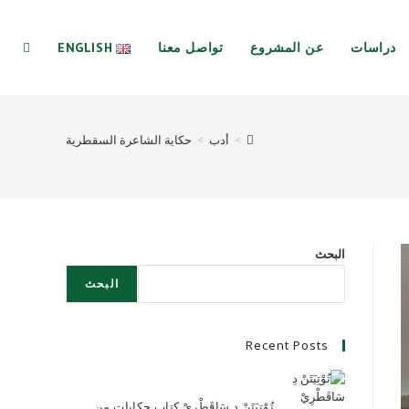
دراسات
عن المشروع
تواصل معنا
ENGLISH
GGLE
>
أدب
>
حكاية الشاعرة السقطرية
BSITE
EARCH
البحث
البحث
Recent Posts
تُوْتِيَتَنْ دِ سَاقَطْرِيْ كتاب حكايات من