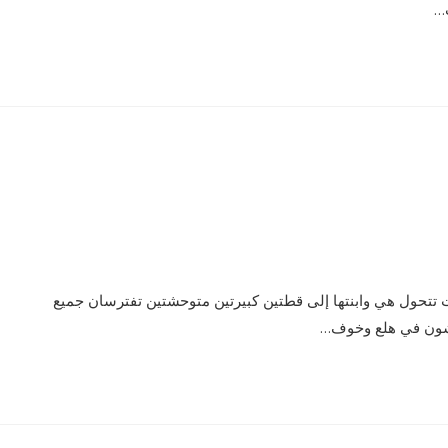
ت…
 تتحول هي وابنتها إلى قطتين كبيرتين متوحشتين تفترسان جميع
عيشون في هلع وخوف…