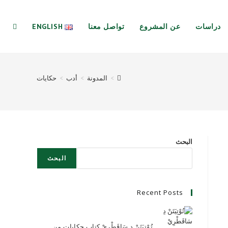
دراسات
عن المشروع
تواصل معنا
ENGLISH
GGLE
>
المدونة
>
أدب
>
حكايات
BSITE
EARCH
البحث
البحث
Recent Posts
تُوْتِيَتَنْ دِ سَاقَطْرِيْ كتاب حكايات من