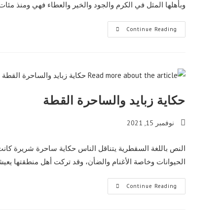
وبأهلها المثل في الكرم والجود والخير والعطاء فهي ومنذ مئا
حكاية
Continue Reading
عيهن
مصبيحة
حكاية زبايد والساحرة القطة
Post
نوفمبر 15, 2021
published:
النص باللغة السقطرية يتناقل الناس حكاية ساحرة شريرة كانت
الحيوانات وخاصة الأغنام والضأن، وقد تركت أهل منطقتها ي
حكاية
Continue Reading
زبايد
والساحرة
القطة